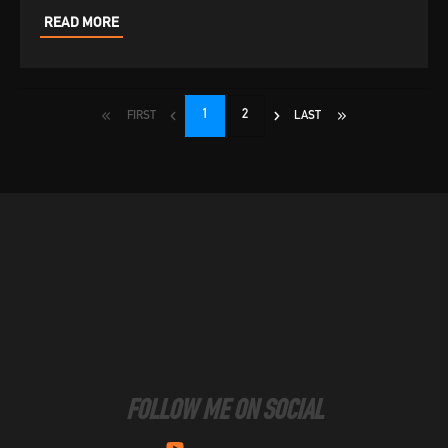
READ MORE
1
2
FIRST
LAST
FOLLOW ME ON SOCIAL