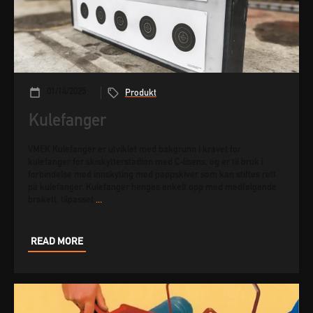
01/14/2025
Produkt
Kulefanger
VMEK Kulefanger er utviklet med bakgrunn i kravet for
kulefanger for skiskytterstadion med C-lisens, og er til bruk i
forbindelse med innskyting med pappskiver som kan stiftes rett
på kulefanger. Kulefanger henges enkelt opp med medfølgende
brakett, tilpasset
...
READ MORE