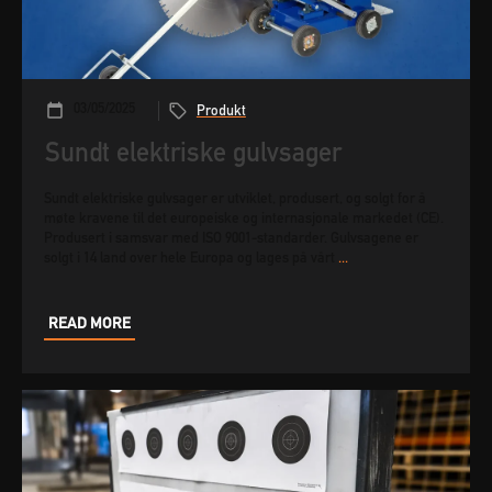
03/05/2025
Produkt
Sundt elektriske gulvsager
Sundt elektriske gulvsager er utviklet, produsert, og solgt for å
møte kravene til det europeiske og internasjonale markedet (CE).
Produsert i samsvar med ISO 9001-standarder. Gulvsagene er
solgt i 14 land over hele Europa og lages på vårt
...
READ MORE