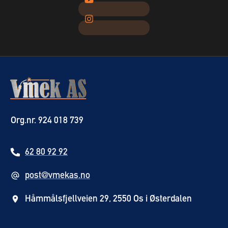
Org.nr. 924 018 739
62 80 92 92
post@vmekas.no
Håmmålsfjellveien 29, 2550 Os i Østerdalen