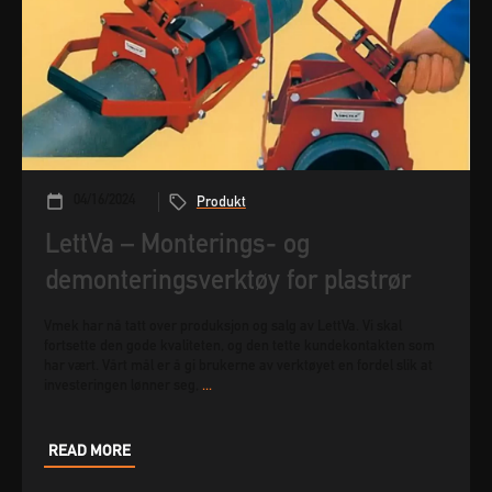
04/16/2024
Produkt
LettVa – Monterings- og
demonteringsverktøy for plastrør
Vmek har nå tatt over produksjon og salg av LettVa. Vi skal
fortsette den gode kvaliteten, og den tette kundekontakten som
har vært. Vårt mål er å gi brukerne av verktøyet en fordel slik at
investeringen lønner seg,
...
READ MORE