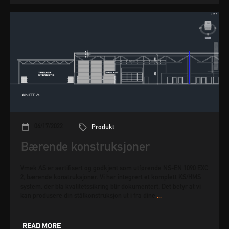
06/17/2022
Produkt
Bærende konstruksjoner
Vmek AS er sertifisert og godkjent som utførende NS-EN 1090 EXC
2, bærende konstruksjoner. Vi har integrert et komplett KS/HMS
system, der bla kvalitetssikring blir dokumentert. Det betyr at vi
kan produsere din stålkonstruksjon ut i fra dine
...
READ MORE