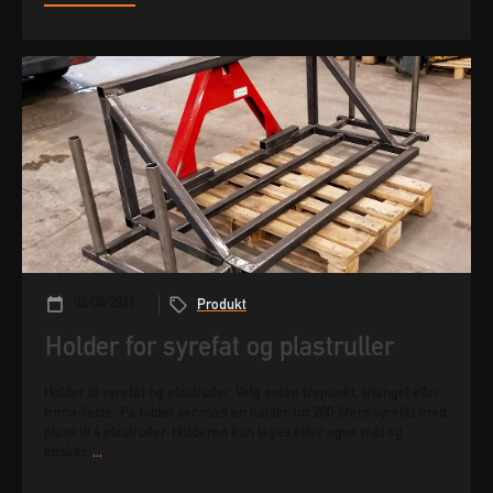
02/08/2021
Produkt
Holder for syrefat og plastruller
Holder til syrefat og plastruller. Velg enten trepunkt, triangel eller
trima-feste. På bildet ser man en holder for 200-liters syrefat med
plass til 4 plastruller. Holderen kan lages etter egne mål og
ønsker.
...