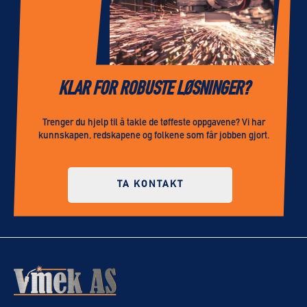
KLAR FOR ROBUSTE LØSNINGER?
Trenger du hjelp til å takle de tøffeste oppgavene? Vi har
kunnskapen, redskapene og folkene som får jobben gjort.
TA KONTAKT