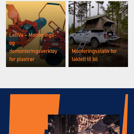
LettVa – Monterings-
og
demonteringsverktøy
Monteringsstativ for
for plastrør
taktelt til bil